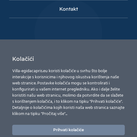
Kontakt
O nama
Kolačići
Luksuzni apartmani s pogledom, vrhunskom opremom
i vlastitim teniskim terenima.
Villa-egidacapris.eu
koristi kolačiće u svrhu što bolje
interakcije s korisnicima i njihovog iskustva korištenja naše
web stranice. Postavke kolačića mogu se kontrolirati i
konfigurirati u vašem internet pregledniku. Ako i dalje želite
koristiti našu web stranicu, molimo da potvrdite da se slažete
s korištenjem kolačića, i to klikom na tipku "Prihvati kolačiće".
Detaljnije o kolačićima kojih koristi naša web stranica saznajte
Zaštita osobnih podataka
klikom na tipku "Pročitaj više"...
Izjava o korištenju kolačića
Prihvati kolačiće
Izjava o pristupačnosti